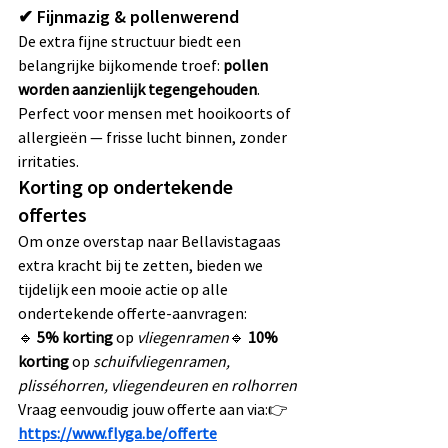
✔ Fijnmazig & pollenwerend
De extra fijne structuur biedt een 
belangrijke bijkomende troef: 
pollen 
worden aanzienlijk tegengehouden
. 
Perfect voor mensen met hooikoorts of 
allergieën — frisse lucht binnen, zonder 
irritaties.
Korting op ondertekende 
offertes
Om onze overstap naar Bellavistagaas 
extra kracht bij te zetten, bieden we 
tijdelijk een mooie actie op alle 
ondertekende offerte-aanvragen:
🔹 
5% korting
 op 
vliegenramen
🔹 
10% 
korting
 op 
schuifvliegenramen, 
plisséhorren, vliegendeuren en rolhorren
Vraag eenvoudig jouw offerte aan via:👉 
https://www.flyga.be/offerte