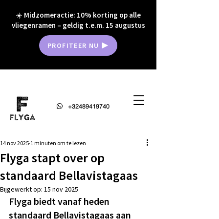
☀️ Midzomeractie: 10% korting op alle
vliegenramen – geldig t.e.m. 15 augustus
PROFITEER NU
+32489419740
14 nov 2025
1 minuten om te lezen
Flyga stapt over op
standaard Bellavistagaas
Bijgewerkt op:
15 nov 2025
Flyga biedt vanaf heden 
standaard Bellavistagaas aan