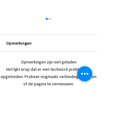
Opmerkingen
Tot volgend jaar
Opmerkingen zijn niet geladen
Bouwverlof in zicht +
Het lijkt erop dat er een technisch probleem is
Nieuwe producten bij
opgetreden. Probeer nogmaals verbinding te maken
Flyga!
of de pagina te vernieuwen.
Vernieuwen